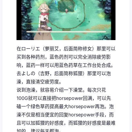
在ローリエ（萝丽艾，后面简称修女）那里可以
买到各种药剂，蓝色药剂可以完全消除疲劳影
响，蓝药一样可以用蓝色药草在工作台处合成。
去よしの（吉野，后面简称狐狸）那里可以泡
澡，直接清空疲劳度。
说到泡澡，就容易介绍一下澡堂。每次只花
100G就可以直接把horsepower回满，可以先
磕一个绿色草药提高最大horsepower再泡。泡
澡不仅是相当便宜的回复horsepower手段，而
且可以加狐狸的好感度，而狐狸的好感度是最难
加的，建议每天都泡。