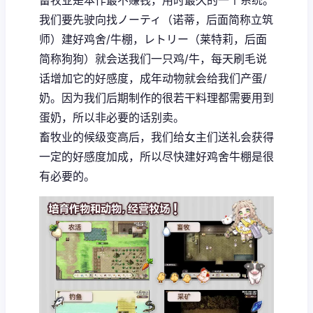
畜牧业是本作最不赚钱，用时最久的一个系统。
我们要先驶向找ノーティ（诺蒂，后面简称立筑
师）建好鸡舍/牛棚，レトリー（莱特莉，后面
简称狗狗）就会送我们一只鸡/牛，每天刷毛说
话增加它的好感度，成年动物就会给我们产蛋/
奶。因为我们后期制作的很若干料理都需要用到
蛋奶，所以非必要的话别卖。
畜牧业的候级变高后，我们给女主们送礼会获得
一定的好感度加成，所以尽快建好鸡舍牛棚是很
有必要的。