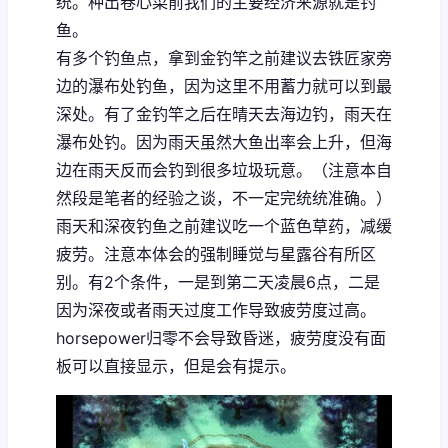
统。种出卷心菜前我们的主要经济来源就是钓
鱼。
有多个钓鱼点，拿到金钓竿之前建议去铁匠家旁
边的瀑布处钓鱼，因为这里不用蓄力就可以到最
深处。有了金钓竿之后在晴天去海边钓，雨天在
瀑布处钓。因为雨天虽然大鱼出率会上升，但海
边在雨天反而会钓到很多垃圾玩意。（注意本自
然段是笔者的经验之谈，不一定完统统准确。）
雨天和深夜钓鱼之前建议吃一个蓝色草药，减缓
疲劳。注意本体会的强制睡觉与星露谷有所区
别。有2个条件，一是到第二天凌晨6点，二是
因为深夜或者雨天过度工作导致疲劳度过高。
horsepower归零不会导致昏迷，疲劳度没有面
板可以直接显示，但是会有提示。