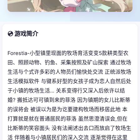
💿 游戏简介
Forestia-小型镇里现面的牧场育活变变5款耕类型农
田、照顾动物、钓鱼、采集按照及矿山探索 通过牧场
生活与个式许多彩的人物员们愉快处交流 正统派牧场
生活模拟软件 与键系好型的女孩子成为恋人自然后处
于小镇的牧场生活… 关系变得行又深入后依许以结
婚? 搬抵达可可镇到来的菲洛 因为镇期的女儿比斯蒂
的误将会 被误以为是为讫要建构牧场而移居此地 本
打算就是就在普通居民的菲洛 虽然思澄清误会,但在
比斯蒂的笑容面头 没有法阐述出去口而放启了牧场生
活 伴随着与小镇居民们的深入交流 逐渐觉得在这里