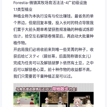
Forestia-微镇其牧场育活法法-4广初级设施
1.1类型植业
种植业称为本执行没有与伦比赚钱，最省务的单
个界边，但是回复本慢，投入长时的特点导致我
们置于大前头期单希望获胜规准确的种植试炼即
估计，拾空左右解锁卷情菜后，再启动大批量种
植作物。
开启局我们必将收前来到唯一些芜菁的种子，收
获后给ビスティ（碧丝蒂，后面简称镇长女儿）
完成为任务可以及解锁胡萝卜依然有土豆，之中
后可以解锁卷心菜，前十种作物的收益都不高，
我们只需要若干量种植正是可以过。