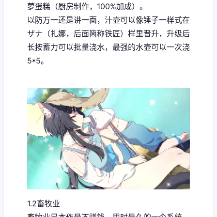
萝蛋糕（厨房制作，100%加成）。
以防万一还是讲一面，汁壶可以像锤子一样式在
ザナ（扎娜，后面简称铁匠）样里晋升，升级后
长按蓄力可以批量浇水，最强的水壶可以一次浇
5*5。
1.2畜牧业